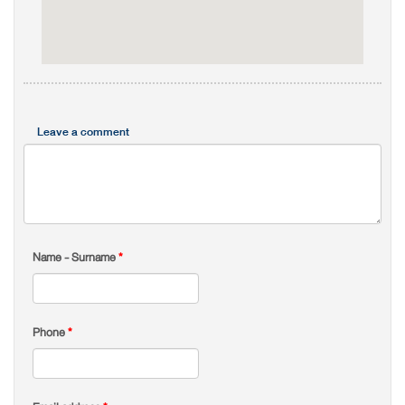
Leave a comment
Name - Surname
*
Phone
*