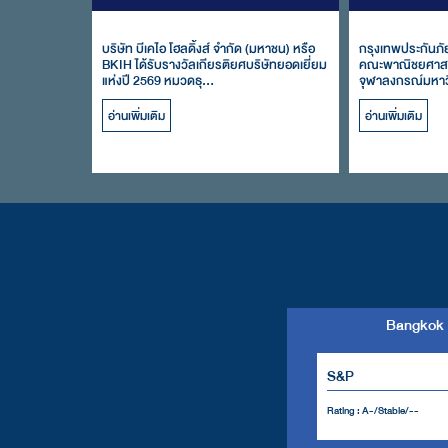
บริษัท บีเคไอ โฮลดิ้งส์ จำกัด (มหาชน) หรือ
กรุงเทพประกันภั
BKIH ได้รับรางวัลเกียรติยศบริษัทยอดเยี่ยม
คณะพาณิชยศาสต
แห่งปี 2569 หมวดธุ...
จุฬาลงกรณ์มหาวิ
อ่านเพิ่มเติม
อ่านเพิ่มเติม
Bangkok 
S&P
Rating : A-/Stable/--