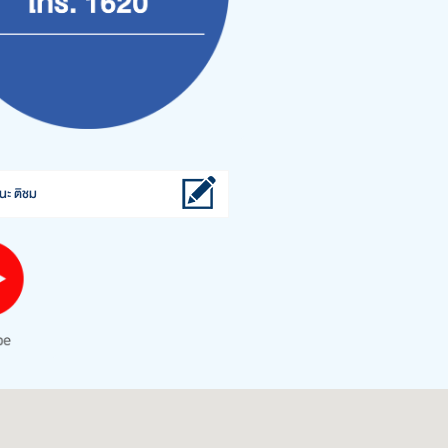
นะ ติชม