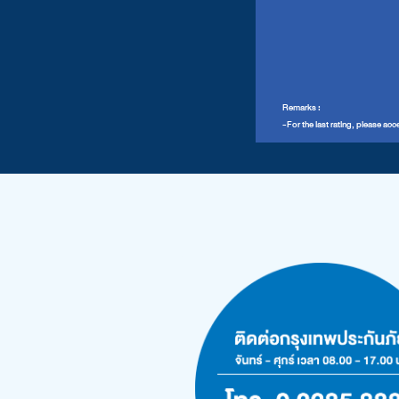
Remarks :
-For the last rating, please