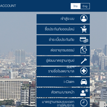
 ACCOUNT
ไทย
Eng
เข้าสู่ระบบ
ซื้อประกันภัยออนไลน์
ชำระเบี้ยประกันภัย
ต่ออายุกรมธรรม์
อู่ซ่อมมาตรฐาน/ศูนย์
ซ่อมฯ
รายชื่อโรงพยาบาล
i-Claim
ตัวแทน/นายหน้า
มาตรฐานกรอบระยะเวลา
การให้บริการ