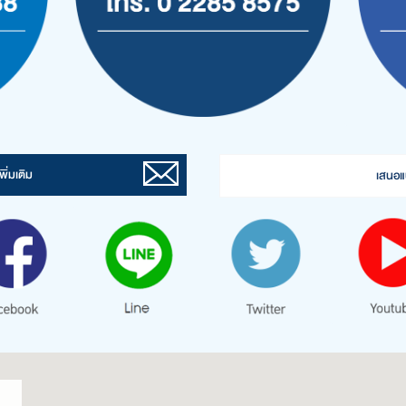
ิ่มเติม
เสนอแ