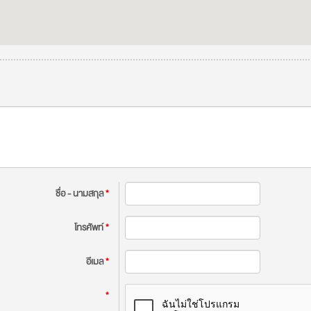
ชื่อ - นามสกุล
*
โทรศัพท์
*
อีเมล
*
*