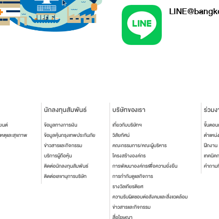
LINE@bangko
นักลงทุนสัมพันธ์
บริษัทของเรา
ร่วมง
ยนต์
ข้อมูลทางการเงิน
เกี่ยวกับบริษัทฯ
ขั้นตอ
เหตุและสุขภาพ
ข้อมูลหุ้นกรุงเทพประกันภัย
วิสัยทัศน์
ตำแหน่
ข่าวสารและกิจกรรม
คณะกรรมการ/คณะผู้บริหาร
ฝึกงาน
บริการผู้ถือหุ้น
โครงสร้างองค์กร
เทคนิค
ติดต่อนักลงทุนสัมพันธ์
การพัฒนาองค์กรเพื่อความยั่งยืน
คำถามท
ติดต่อเลขานุการบริษัท
การกำกับดูแลกิจการ
รางวัลเกียรติยศ
ความรับผิดชอบต่อสังคมและสิ่งแวดล้อม
ข่าวสารและกิจกรรม
สื่อโฆษณา