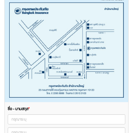
ชื่อ - นามสกุล
*