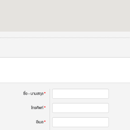
ชื่อ - นามสกุล
*
โทรศัพท์
*
อีเมล
*