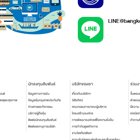
LINE@bangko
นักลงทุนสัมพันธ์
บริษัทของเรา
ร่วมง
ยนต์
ข้อมูลทางการเงิน
เกี่ยวกับบริษัทฯ
ขั้นตอ
เหตุและสุขภาพ
ข้อมูลหุ้นกรุงเทพประกันภัย
วิสัยทัศน์
ตำแหน่
ข่าวสารและกิจกรรม
คณะกรรมการ/คณะผู้บริหาร
ฝึกงาน
บริการผู้ถือหุ้น
โครงสร้างองค์กร
เทคนิค
ติดต่อนักลงทุนสัมพันธ์
การพัฒนาองค์กรเพื่อความยั่งยืน
คำถามท
ติดต่อเลขานุการบริษัท
การกำกับดูแลกิจการ
รางวัลเกียรติยศ
ความรับผิดชอบต่อสังคมและสิ่งแวดล้อม