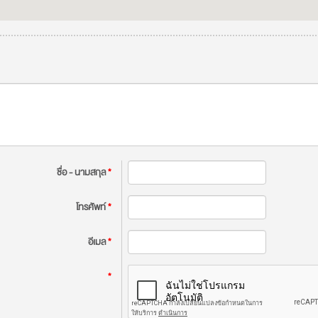
ชื่อ - นามสกุล
*
โทรศัพท์
*
อีเมล
*
*