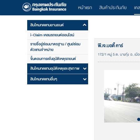
หน้าแรก
สินค้าประกันภัย
เค
สินไหมทดแทนยานยนต์
i-Claim เคลมรถยนต์ออนไลน์
รายชื่ออู่ซ่อมมาตรฐาน / ศูนย์ซ่อม
พี.เจ.บอดี้ คาร์
ตัวแทนจำหน่าย
172/1 หมู่ 5 ต. บางกุ้ง อ. เมื
ขั้นตอนการแจ้งอุบัติเหตุรถยนต์
สินไหมทดแทนอุบัติเหตุและสุขภาพ
สินไหมทดแทนอื่นๆ