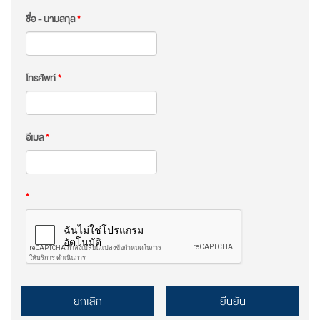
ชื่อ - นามสกุล
*
โทรศัพท์
*
อีเมล
*
*
ยกเลิก
ยืนยัน