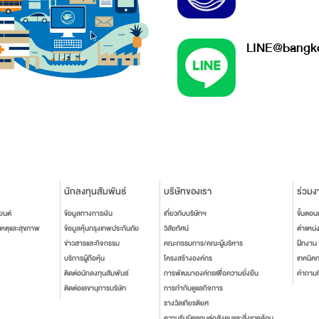
LINE@bangko
นักลงทุนสัมพันธ์
บริษัทของเรา
ร่วมง
ยนต์
ข้อมูลทางการเงิน
เกี่ยวกับบริษัทฯ
ขั้นตอ
เหตุและสุขภาพ
ข้อมูลหุ้นกรุงเทพประกันภัย
วิสัยทัศน์
ตำแหน่
ข่าวสารและกิจกรรม
คณะกรรมการ/คณะผู้บริหาร
ฝึกงาน
บริการผู้ถือหุ้น
โครงสร้างองค์กร
เทคนิค
ติดต่อนักลงทุนสัมพันธ์
การพัฒนาองค์กรเพื่อความยั่งยืน
คำถามท
ติดต่อเลขานุการบริษัท
การกำกับดูแลกิจการ
รางวัลเกียรติยศ
ความรับผิดชอบต่อสังคมและสิ่งแวดล้อม