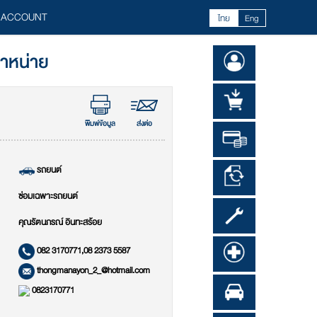
 ACCOUNT
ไทย
Eng
จำหน่าย
พิมพ์ข้อมูล
ส่งต่อ
รถยนต์
ซ่อมเฉพาะรถยนต์
คุณรัตนภรณ์ อินทะสร้อย
082 3170771,08 2373 5587
thongmanayon_2_@hotmail.com
0823170771