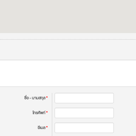
ชื่อ - นามสกุล
*
โทรศัพท์
*
อีเมล
*