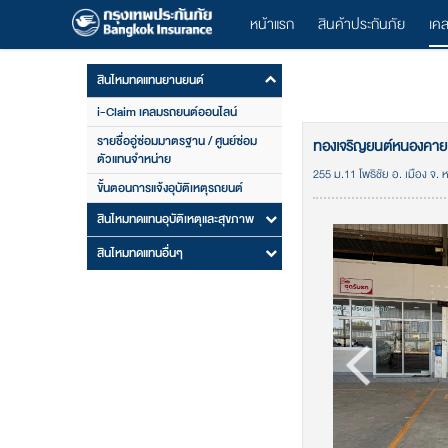
หน้าแรก
สินค้าประกันภัย
เค
สินไหมทดแทนยานยนต์
i-Claim เคลมรถยนต์ออนไลน์
รายชื่ออู่ซ่อมมาตรฐาน / ศูนย์ซ่อม
ทองเจริญยนต์หนองคาย
ตัวแทนจำหน่าย
255 ม.11 โพธิชัย อ. เมือง จ
ขั้นตอนการแจ้งอุบัติเหตุรถยนต์
สินไหมทดแทนอุบัติเหตุและสุขภาพ
สินไหมทดแทนอื่นๆ