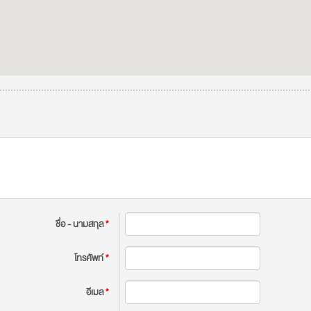
ชื่อ - นามสกุล
*
โทรศัพท์
*
อีเมล
*