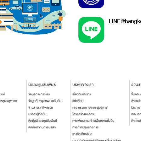
LINE@bangko
นักลงทุนสัมพันธ์
บริษัทของเรา
ร่วมง
ยนต์
ข้อมูลทางการเงิน
เกี่ยวกับบริษัทฯ
ขั้นตอ
เหตุและสุขภาพ
ข้อมูลหุ้นกรุงเทพประกันภัย
วิสัยทัศน์
ตำแหน่
ข่าวสารและกิจกรรม
คณะกรรมการ/คณะผู้บริหาร
ฝึกงาน
บริการผู้ถือหุ้น
โครงสร้างองค์กร
เทคนิค
ติดต่อนักลงทุนสัมพันธ์
การพัฒนาองค์กรเพื่อความยั่งยืน
คำถามท
ติดต่อเลขานุการบริษัท
การกำกับดูแลกิจการ
รางวัลเกียรติยศ
ความรับผิดชอบต่อสังคมและสิ่งแวดล้อม