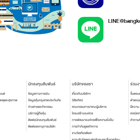
LINE@bangko
นักลงทุนสัมพันธ์
บริษัทของเรา
ร่วมง
ยนต์
ข้อมูลทางการเงิน
เกี่ยวกับบริษัทฯ
ขั้นตอ
เหตุและสุขภาพ
ข้อมูลหุ้นกรุงเทพประกันภัย
วิสัยทัศน์
ตำแหน่
ข่าวสารและกิจกรรม
คณะกรรมการ/คณะผู้บริหาร
ฝึกงาน
บริการผู้ถือหุ้น
โครงสร้างองค์กร
เทคนิค
ติดต่อนักลงทุนสัมพันธ์
การพัฒนาองค์กรเพื่อความยั่งยืน
คำถามท
ติดต่อเลขานุการบริษัท
การกำกับดูแลกิจการ
รางวัลเกียรติยศ
ความรับผิดชอบต่อสังคมและสิ่งแวดล้อม