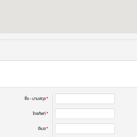
ชื่อ - นามสกุล
*
โทรศัพท์
*
อีเมล
*