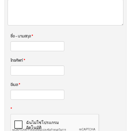
ชื่อ - นามสกุล
*
โทรศัพท์
*
อีเมล
*
*