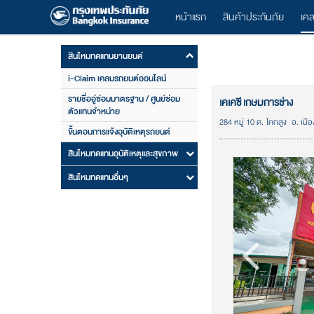
หน้าแรก
สินค้าประกันภัย
เค
สินไหมทดแทนยานยนต์
i-Claim เคลมรถยนต์ออนไลน์
รายชื่ออู่ซ่อมมาตรฐาน / ศูนย์ซ่อม
เคเคซี เกษมการช่าง
ตัวแทนจำหน่าย
284 หมู่ 10 ต. โคกสูง อ. เมื
ขั้นตอนการแจ้งอุบัติเหตุรถยนต์
สินไหมทดแทนอุบัติเหตุและสุขภาพ
สินไหมทดแทนอื่นๆ