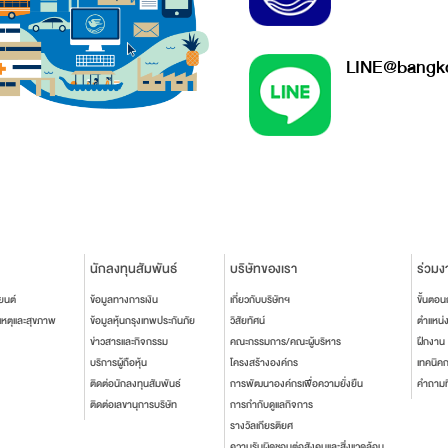
LINE@bangko
นักลงทุนสัมพันธ์
บริษัทของเรา
ร่วมง
ยนต์
ข้อมูลทางการเงิน
เกี่ยวกับบริษัทฯ
ขั้นตอ
เหตุและสุขภาพ
ข้อมูลหุ้นกรุงเทพประกันภัย
วิสัยทัศน์
ตำแหน่
ข่าวสารและกิจกรรม
คณะกรรมการ/คณะผู้บริหาร
ฝึกงาน
บริการผู้ถือหุ้น
โครงสร้างองค์กร
เทคนิค
ติดต่อนักลงทุนสัมพันธ์
การพัฒนาองค์กรเพื่อความยั่งยืน
คำถามท
ติดต่อเลขานุการบริษัท
การกำกับดูแลกิจการ
รางวัลเกียรติยศ
ความรับผิดชอบต่อสังคมและสิ่งแวดล้อม