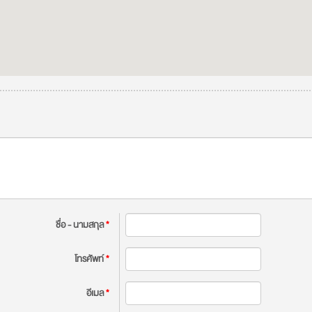
ชื่อ - นามสกุล
*
โทรศัพท์
*
อีเมล
*