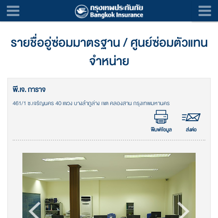
รายชื่ออู่ซ่อมมาตรฐาน / ศูนย์ซ่อมตัวแทน
จำหน่าย
พี.เจ. การาจ
461/1 ซ.เจริญนคร 40 แขวง บางลำภูล่าง เขต คลองสาน กรุงเทพมหานคร
พิมพ์ข้อมูล
ส่งต่อ