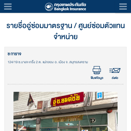
รายชื่ออู่ซ่อมมาตรฐาน / ศูนย์ซ่อมตัวแทน
จำหน่าย
ช การาจ
124/19 ซ.บางจะเกร็ง 2 ต. แม่กลอง อ. เมือง จ. สมุทรสงคราม
พิมพ์ข้อมูล
ส่งต่อ