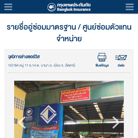
รายชื่ออู่ซ่อมมาตรฐาน / ศูนย์ซ่อมตัวแทน
จำหน่าย
วุฒิการช่างเซอร์วิส
157/84 หมู่ 11 ซ.14 ต. บานา อ. เมือง จ. ปัตตานี
พิมพ์ข้อมูล
ส่งต่อ