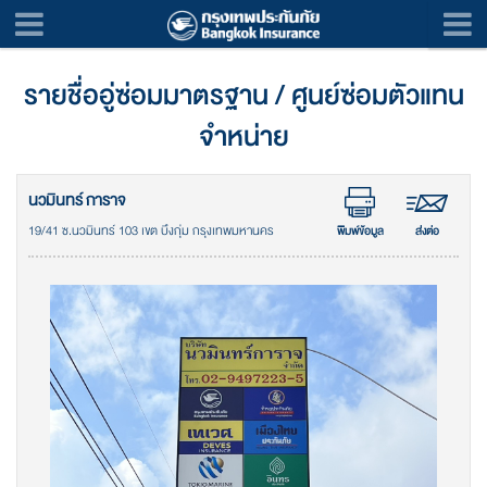
รายชื่ออู่ซ่อมมาตรฐาน / ศูนย์ซ่อมตัวแทน
จำหน่าย
นวมินทร์ การาจ
19/41 ซ.นวมินทร์ 103 เขต บึงกุ่ม กรุงเทพมหานคร
พิมพ์ข้อมูล
ส่งต่อ