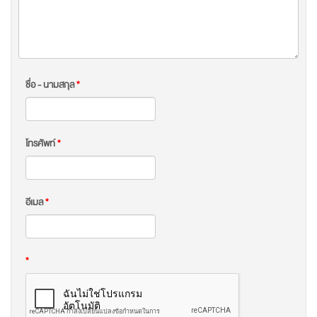
ชื่อ - นามสกุล
*
โทรศัพท์
*
อีเมล
*
*