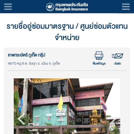
รายชื่ออู่ซ่อมมาตรฐาน / ศูนย์ซ่อมตัวแทน
จำหน่าย
เทพกระษัตรี ภูเก็ต กรุ๊ป
48/70 หมู่ 6 ต. รัษฎา อ. เมือง จ. ภูเก็ต
พิมพ์ข้อมูล
ส่งต่อ