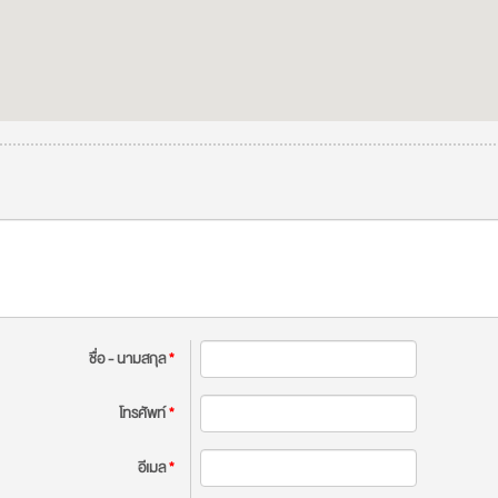
ชื่อ - นามสกุล
*
โทรศัพท์
*
อีเมล
*