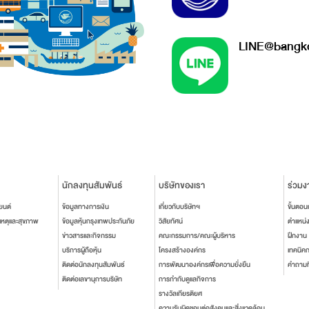
LINE@bangko
นักลงทุนสัมพันธ์
บริษัทของเรา
ร่วมง
ยนต์
ข้อมูลทางการเงิน
เกี่ยวกับบริษัทฯ
ขั้นตอ
เหตุและสุขภาพ
ข้อมูลหุ้นกรุงเทพประกันภัย
วิสัยทัศน์
ตำแหน่
ข่าวสารและกิจกรรม
คณะกรรมการ/คณะผู้บริหาร
ฝึกงาน
บริการผู้ถือหุ้น
โครงสร้างองค์กร
เทคนิค
ติดต่อนักลงทุนสัมพันธ์
การพัฒนาองค์กรเพื่อความยั่งยืน
คำถามท
ติดต่อเลขานุการบริษัท
การกำกับดูแลกิจการ
รางวัลเกียรติยศ
ความรับผิดชอบต่อสังคมและสิ่งแวดล้อม