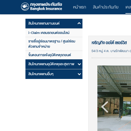
หน้าแรก
สินค้าประกันภัย
เค
สินไหมทดแทนยานยนต์
i-Claim เคลมรถยนต์ออนไลน์
รายชื่ออู่ซ่อมมาตรฐาน / ศูนย์ซ่อม
เจริญกิจ ออโต้ เซอร์วิส
ตัวแทนจำหน่าย
54/3 หมู่ 4 ต. บางรักพัฒนา อ
ขั้นตอนการแจ้งอุบัติเหตุรถยนต์
สินไหมทดแทนอุบัติเหตุและสุขภาพ
สินไหมทดแทนอื่นๆ