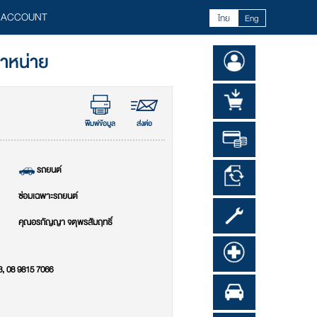
 ACCOUNT
ไทย
Eng
จำหน่าย
พิมพ์ข้อมูล
ส่งต่อ
รถยนต์
ซ่อมเฉพาะรถยนต์
คุณอรกัญญา จตุพรสัมฤทธิ์
3, 08 9815 7066