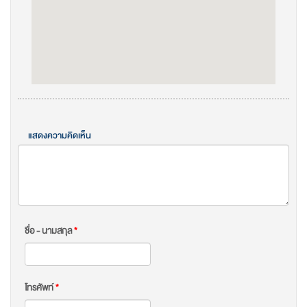
แสดงความคิดเห็น
ชื่อ - นามสกุล
*
โทรศัพท์
*