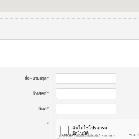
ชื่อ - นามสกุล
*
โทรศัพท์
*
อีเมล
*
*