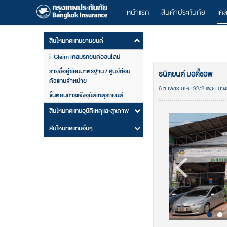
หน้าแรก
สินค้าประกันภัย
เค
สินไหมทดแทนยานยนต์
i-Claim เคลมรถยนต์ออนไลน์
รายชื่ออู่ซ่อมมาตรฐาน / ศูนย์ซ่อม
ธนิตยนต์ บอดี้ชอพ
ตัวแทนจำหน่าย
6 ซ.เพชรเกษม 92/2 แขวง บา
ขั้นตอนการแจ้งอุบัติเหตุรถยนต์
สินไหมทดแทนอุบัติเหตุและสุขภาพ
สินไหมทดแทนอื่นๆ