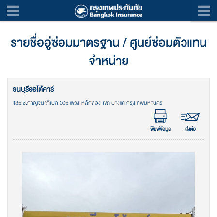
รายชื่ออู่ซ่อมมาตรฐาน / ศูนย์ซ่อมตัวแทน
จำหน่าย
ธนบุรีออโต้คาร์
135 ซ.กาญจนาภิเษก 005 แขวง หลักสอง เขต บางแค กรุงเทพมหานคร
พิมพ์ข้อมูล
ส่งต่อ