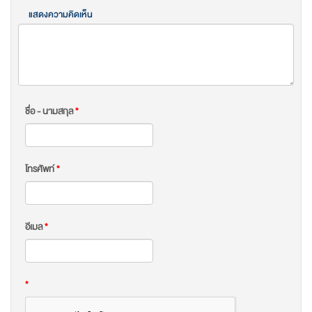
แสดงความคิดเห็น
ชื่อ - นามสกุล
*
โทรศัพท์
*
อีเมล
*
*