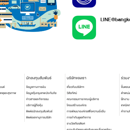
LINE@bangko
นักลงทุนสัมพันธ์
บริษัทของเรา
ร่วมง
ยนต์
ข้อมูลทางการเงิน
เกี่ยวกับบริษัทฯ
ขั้นตอ
เหตุและสุขภาพ
ข้อมูลหุ้นกรุงเทพประกันภัย
วิสัยทัศน์
ตำแหน่
ข่าวสารและกิจกรรม
คณะกรรมการ/คณะผู้บริหาร
ฝึกงาน
บริการผู้ถือหุ้น
โครงสร้างองค์กร
เทคนิค
ติดต่อนักลงทุนสัมพันธ์
การพัฒนาองค์กรเพื่อความยั่งยืน
คำถามท
ติดต่อเลขานุการบริษัท
การกำกับดูแลกิจการ
รางวัลเกียรติยศ
ความรับผิดชอบต่อสังคมและสิ่งแวดล้อม