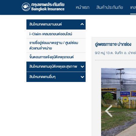
หน้าแรก
สินค้าประกันภัย
เค
สินไหมทดแทนยานยนต์
i-Claim เคลมรถยนต์ออนไลน์
รายชื่ออู่ซ่อมมาตรฐาน / ศูนย์ซ่อม
อู่เพชรการาจ ปากช่อง
ตัวแทนจำหน่าย
9/2 หมู่ 13 ต. จันทึก อ. ปาก
ขั้นตอนการแจ้งอุบัติเหตุรถยนต์
สินไหมทดแทนอุบัติเหตุและสุขภาพ
สินไหมทดแทนอื่นๆ