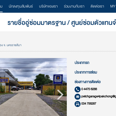
ลม
นักลงทุนสัมพันธ์
บริษัทของเรา
ร่วมงานกับเรา
ติดต่อเรา
MY
รายชื่ออู่ซ่อมมาตรฐาน / ศูนย์ซ่อมตัวแทน
ช่อง จ. นครราชสีมา
ประเภทรถ
ประเภทการซ่อม
ช่องทางการติดต่อ
0 4475 6288
petchgarage4pakchong@g
004 756287