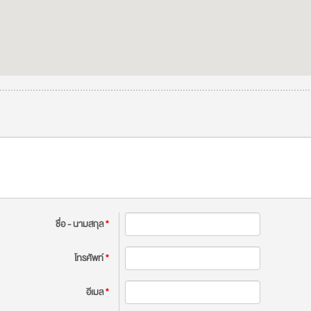
ชื่อ - นามสกุล
*
โทรศัพท์
*
อีเมล
*