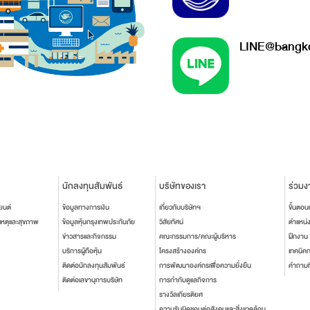
LINE@bangko
นักลงทุนสัมพันธ์
บริษัทของเรา
ร่วมง
ยนต์
ข้อมูลทางการเงิน
เกี่ยวกับบริษัทฯ
ขั้นตอ
เหตุและสุขภาพ
ข้อมูลหุ้นกรุงเทพประกันภัย
วิสัยทัศน์
ตำแหน่
ข่าวสารและกิจกรรม
คณะกรรมการ/คณะผู้บริหาร
ฝึกงาน
บริการผู้ถือหุ้น
โครงสร้างองค์กร
เทคนิค
ติดต่อนักลงทุนสัมพันธ์
การพัฒนาองค์กรเพื่อความยั่งยืน
คำถามท
ติดต่อเลขานุการบริษัท
การกำกับดูแลกิจการ
รางวัลเกียรติยศ
ความรับผิดชอบต่อสังคมและสิ่งแวดล้อม