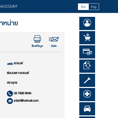
 ACCOUNT
ไทย
Eng
จำหน่าย
พิมพ์ข้อมูล
ส่งต่อ
รถยนต์
ซ่อมเฉพาะรถยนต์
ศรายุทธ
09 7996 6649
s3siri@hotmail.com