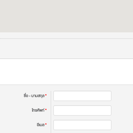
ชื่อ - นามสกุล
*
โทรศัพท์
*
อีเมล
*