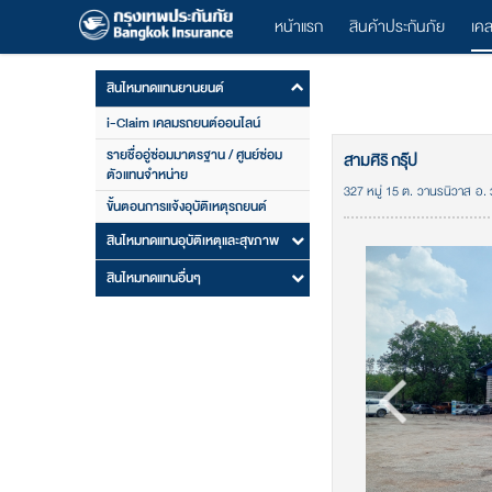
หน้าแรก
สินค้าประกันภัย
เค
สินไหมทดแทนยานยนต์
i-Claim เคลมรถยนต์ออนไลน์
รายชื่ออู่ซ่อมมาตรฐาน / ศูนย์ซ่อม
สามศิริ กรุ๊ป
ตัวแทนจำหน่าย
327 หมู่ 15 ต. วานรนิวาส อ
ขั้นตอนการแจ้งอุบัติเหตุรถยนต์
สินไหมทดแทนอุบัติเหตุและสุขภาพ
สินไหมทดแทนอื่นๆ