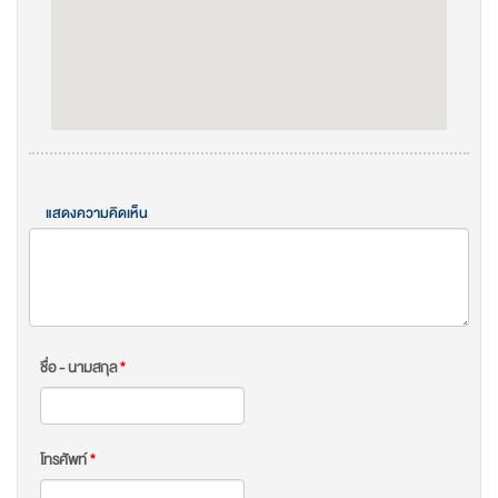
แสดงความคิดเห็น
ชื่อ - นามสกุล
*
โทรศัพท์
*