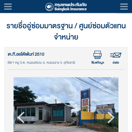
รายชื่ออู่ซ่อมมาตรฐาน / ศูนย์ซ่อมตัวแทน
จำหน่าย
เค.ที.ออโต้เพ้นท์ 2510
69/1 หมู่ 3 ต. หนองสรวง อ. หนองฉาง จ. อุทัยธานี
พิมพ์ข้อมูล
ส่งต่อ