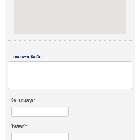
แสดงความคิดเห็น
ชื่อ - นามสกุล
*
โทรศัพท์
*