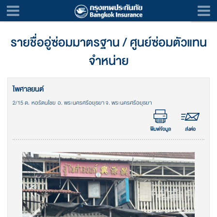
รายชื่ออู่ซ่อมมาตรฐาน / ศูนย์ซ่อมตัวแทน
จำหน่าย
ไพศาลยนต์
2/15 ต. หอรัตนไชย อ. พระนครศรีอยุธยา จ. พระนครศรีอยุธยา
พิมพ์ข้อมูล
ส่งต่อ