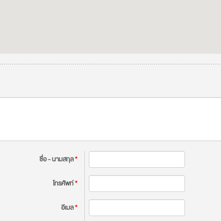
ชื่อ - นามสกุล
*
โทรศัพท์
*
อีเมล
*