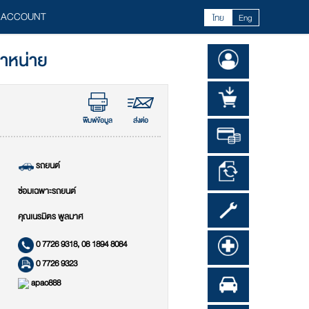
 ACCOUNT
ไทย
Eng
จำหน่าย
พิมพ์ข้อมูล
ส่งต่อ
รถยนต์
ซ่อมเฉพาะรถยนต์
คุณเนรมิตร พูลมาศ
0 7726 9318, 08 1894 8084
0 7726 9323
apao888