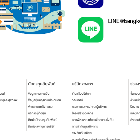
LINE@bangko
นักลงทุนสัมพันธ์
บริษัทของเรา
ร่วมง
ยนต์
ข้อมูลทางการเงิน
เกี่ยวกับบริษัทฯ
ขั้นตอ
เหตุและสุขภาพ
ข้อมูลหุ้นกรุงเทพประกันภัย
วิสัยทัศน์
ตำแหน่
ข่าวสารและกิจกรรม
คณะกรรมการ/คณะผู้บริหาร
ฝึกงาน
บริการผู้ถือหุ้น
โครงสร้างองค์กร
เทคนิค
ติดต่อนักลงทุนสัมพันธ์
การพัฒนาองค์กรเพื่อความยั่งยืน
คำถามท
ติดต่อเลขานุการบริษัท
การกำกับดูแลกิจการ
รางวัลเกียรติยศ
ความรับผิดชอบต่อสังคมและสิ่งแวดล้อม