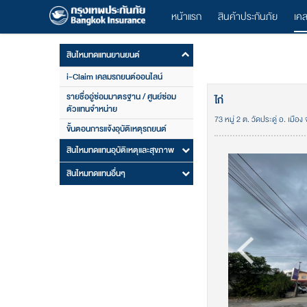
หน้าแรก
สินค้าประกันภัย
เค
สินไหมทดแทนยานยนต์
i-Claim เคลมรถยนต์ออนไลน์
รายชื่ออู่ซ่อมมาตรฐาน / ศูนย์ซ่อม
ไก่
ตัวแทนจำหน่าย
73 หมู่ 2 ต. วัดประดู่ อ. เมือง
ขั้นตอนการแจ้งอุบัติเหตุรถยนต์
สินไหมทดแทนอุบัติเหตุและสุขภาพ
สินไหมทดแทนอื่นๆ