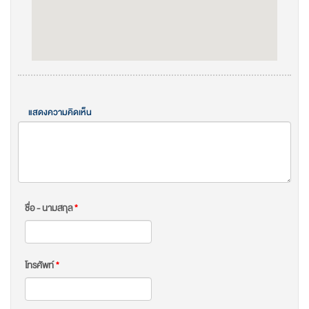
แสดงความคิดเห็น
ชื่อ - นามสกุล
*
โทรศัพท์
*