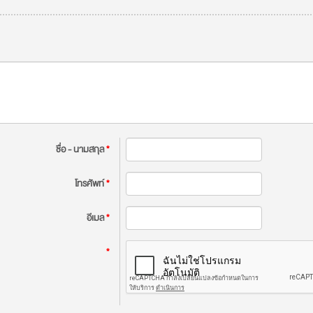
ชื่อ - นามสกุล
*
โทรศัพท์
*
อีเมล
*
*