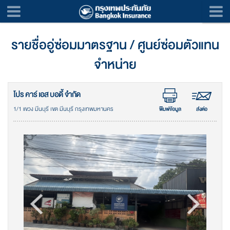
รายชื่ออู่ซ่อมมาตรฐาน / ศูนย์ซ่อมตัวแทน
จำหน่าย
โปร คาร์ เอส บอดี้ จำกัด
1/1 แขวง มีนบุรี เขต มีนบุรี กรุงเทพมหานคร
พิมพ์ข้อมูล
ส่งต่อ