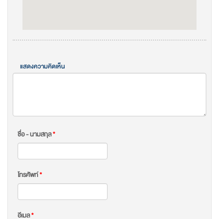
แสดงความคิดเห็น
ชื่อ - นามสกุล
*
โทรศัพท์
*
อีเมล
*