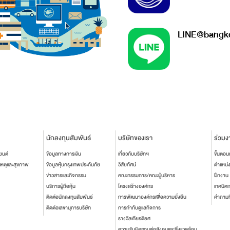
LINE@bangko
นักลงทุนสัมพันธ์
บริษัทของเรา
ร่วมง
ยนต์
ข้อมูลทางการเงิน
เกี่ยวกับบริษัทฯ
ขั้นตอ
เหตุและสุขภาพ
ข้อมูลหุ้นกรุงเทพประกันภัย
วิสัยทัศน์
ตำแหน่
ข่าวสารและกิจกรรม
คณะกรรมการ/คณะผู้บริหาร
ฝึกงาน
บริการผู้ถือหุ้น
โครงสร้างองค์กร
เทคนิค
ติดต่อนักลงทุนสัมพันธ์
การพัฒนาองค์กรเพื่อความยั่งยืน
คำถามท
ติดต่อเลขานุการบริษัท
การกำกับดูแลกิจการ
รางวัลเกียรติยศ
ความรับผิดชอบต่อสังคมและสิ่งแวดล้อม