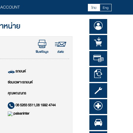
 ACCOUNT
ไทย
Eng
จำหน่าย
พิมพ์ข้อมูล
ส่งต่อ
รถยนต์
ซ่อมเฉพาะรถยนต์
คุณพณณกร
08 5263 5511,08 1992 4744
paisaninter