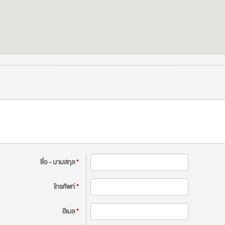
ชื่อ - นามสกุล
*
โทรศัพท์
*
อีเมล
*