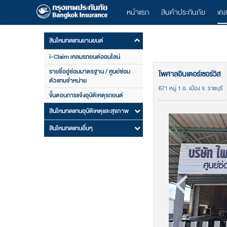
หน้าแรก
สินค้าประกันภัย
เค
สินไหมทดแทนยานยนต์
i-Claim เคลมรถยนต์ออนไลน์
รายชื่ออู่ซ่อมมาตรฐาน / ศูนย์ซ่อม
ไพศาลอินเตอร์เซอร์วิส
ตัวแทนจำหน่าย
671 หมู่ 1 อ. เมือง จ. ราชบุรี
ขั้นตอนการแจ้งอุบัติเหตุรถยนต์
สินไหมทดแทนอุบัติเหตุและสุขภาพ
สินไหมทดแทนอื่นๆ