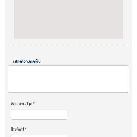
แสดงความคิดเห็น
ชื่อ - นามสกุล
*
โทรศัพท์
*