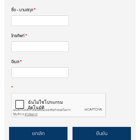
ชื่อ - นามสกุล
*
โทรศัพท์
*
อีเมล
*
*
ยกเลิก
ยืนยัน