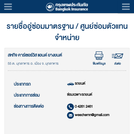
รายชื่ออู่ซ่อมมาตรฐาน / ศูนย์ซ่อมตัวแทน
จำหน่าย
สหกิจ คาร์เซอร์วิส แอนด์ ยางยนต์
55 ต. มุกดาหาร อ. เมือง จ. มุกดาหาร
พิมพ์ข้อมูล
ส่งต่อ
รถยนต์
ประเภทรถ
ซ่อมเฉพาะรถยนต์
ประเภทการซ่อม
ช่องทางการติดต่อ
0 4261 2461
weechernn@gmail.com