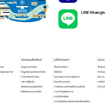
LINE@bangko
นักลงทุนสัมพันธ์
บริษัทของเรา
ร่วมง
ยนต์
ข้อมูลทางการเงิน
เกี่ยวกับบริษัทฯ
ขั้นตอ
เหตุและสุขภาพ
ข้อมูลหุ้นกรุงเทพประกันภัย
วิสัยทัศน์
ตำแหน่
ข่าวสารและกิจกรรม
คณะกรรมการ/คณะผู้บริหาร
ฝึกงาน
บริการผู้ถือหุ้น
โครงสร้างองค์กร
เทคนิค
ติดต่อนักลงทุนสัมพันธ์
การพัฒนาองค์กรเพื่อความยั่งยืน
คำถามท
ติดต่อเลขานุการบริษัท
การกำกับดูแลกิจการ
รางวัลเกียรติยศ
ความรับผิดชอบต่อสังคมและสิ่งแวดล้อม