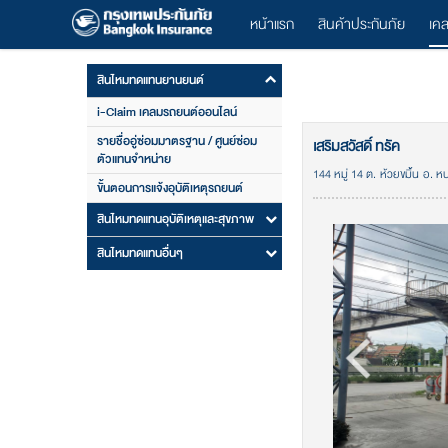
หน้าแรก
สินค้าประกันภัย
เค
สินไหมทดแทนยานยนต์
i-Claim เคลมรถยนต์ออนไลน์
รายชื่ออู่ซ่อมมาตรฐาน / ศูนย์ซ่อม
เสริมสวัสดิ์ ทรัค
ตัวแทนจำหน่าย
144 หมู่ 14 ต. ห้วยขมิ้น อ. ห
ขั้นตอนการแจ้งอุบัติเหตุรถยนต์
สินไหมทดแทนอุบัติเหตุและสุขภาพ
สินไหมทดแทนอื่นๆ