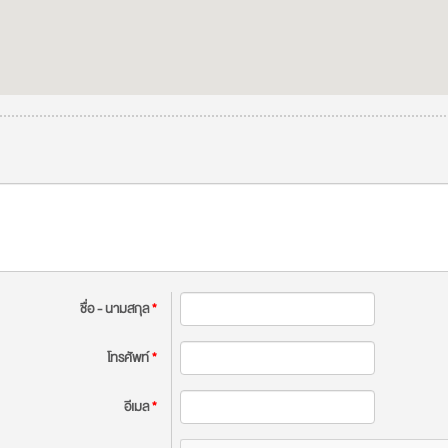
ชื่อ - นามสกุล
*
โทรศัพท์
*
อีเมล
*