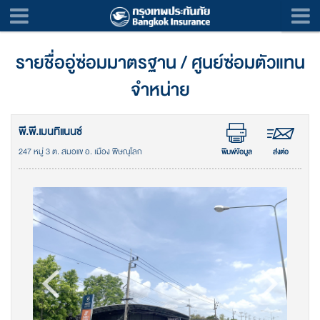
รายชื่ออู่ซ่อมมาตรฐาน / ศูนย์ซ่อมตัวแทน
จำหน่าย
พี.พี.เมนทิแนนซ์
247 หมู่ 3 ต. สมอแข อ. เมือง พิษณุโลก
พิมพ์ข้อมูล
ส่งต่อ