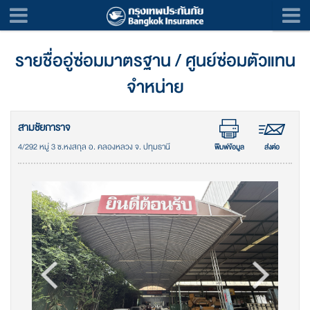
รายชื่ออู่ซ่อมมาตรฐาน / ศูนย์ซ่อมตัวแทน
จำหน่าย
สามชัยการาจ
4/292 หมู่ 3 ซ.หงสกุล อ. คลองหลวง จ. ปทุมธานี
พิมพ์ข้อมูล
ส่งต่อ