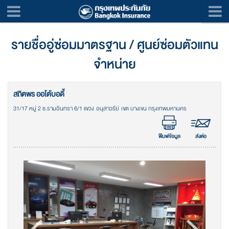
รายชื่ออู่ซ่อมมาตรฐาน / ศูนย์ซ่อมตัวแทน
จำหน่าย
สถิตพร ออโต้บอดี้
31/17 หมู่ 2 ซ.รามอินทรา 6/1 แขวง อนุสาวรีย์ เขต บางเขน กรุงเทพมหานคร
พิมพ์ข้อมูล
ส่งต่อ