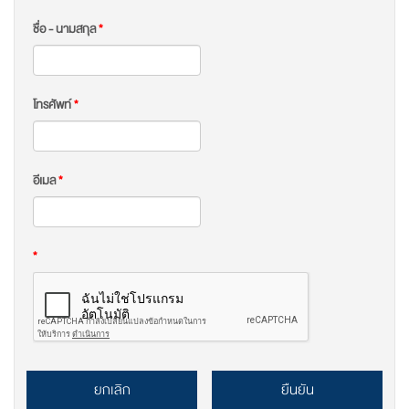
ชื่อ - นามสกุล
*
โทรศัพท์
*
อีเมล
*
*
ยกเลิก
ยืนยัน