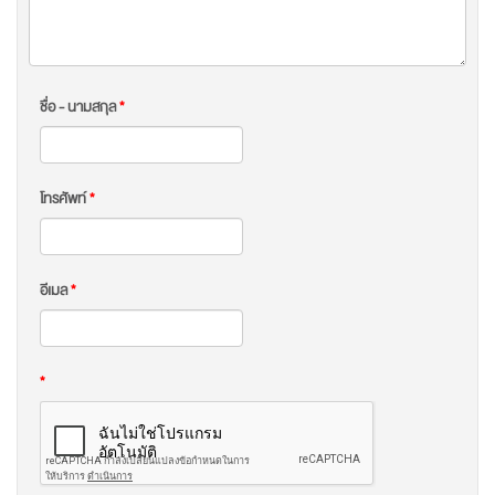
ชื่อ - นามสกุล
*
โทรศัพท์
*
อีเมล
*
*