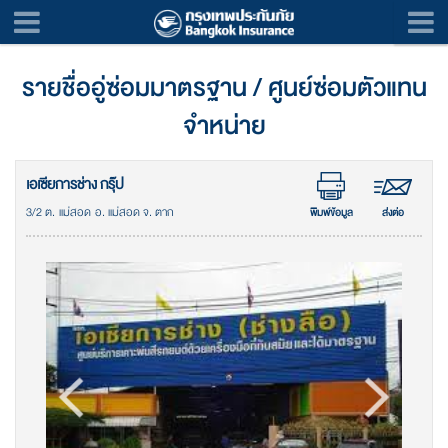
รายชื่ออู่ซ่อมมาตรฐาน / ศูนย์ซ่อมตัวแทน
จำหน่าย
เอเซียการช่าง กรุ๊ป
3/2 ต. แม่สอด อ. แม่สอด จ. ตาก
พิมพ์ข้อมูล
ส่งต่อ