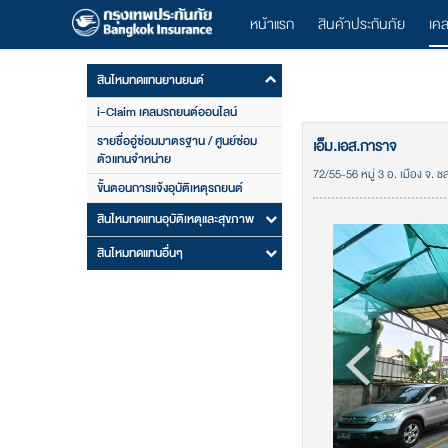
หน้าแรก
สินค้าประกันภัย
เค
สินไหมทดแทนยานยนต์
i-Claim เคลมรถยนต์ออนไลน์
รายชื่ออู่ซ่อมมาตรฐาน / ศูนย์ซ่อม
เอ็ม.เอส.การาจ
ตัวแทนจำหน่าย
72/55-56 หมู่ 3 อ. เมือง จ. ชล
ขั้นตอนการแจ้งอุบัติเหตุรถยนต์
สินไหมทดแทนอุบัติเหตุและสุขภาพ
สินไหมทดแทนอื่นๆ