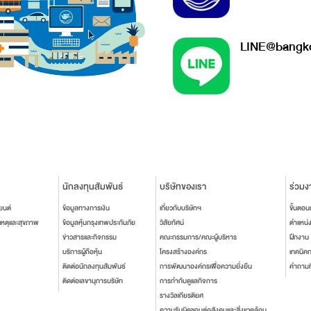
LINE@bangko
นักลงทุนสัมพันธ์
บริษัทของเรา
ร่วมง
ยนต์
ข้อมูลทางการเงิน
เกี่ยวกับบริษัทฯ
ขั้นตอ
เหตุและสุขภาพ
ข้อมูลหุ้นกรุงเทพประกันภัย
วิสัยทัศน์
ตำแหน่
ข่าวสารและกิจกรรม
คณะกรรมการ/คณะผู้บริหาร
ฝึกงาน
บริการผู้ถือหุ้น
โครงสร้างองค์กร
เทคนิค
ติดต่อนักลงทุนสัมพันธ์
การพัฒนาองค์กรเพื่อความยั่งยืน
คำถามท
ติดต่อเลขานุการบริษัท
การกำกับดูแลกิจการ
รางวัลเกียรติยศ
ความรับผิดชอบต่อสังคมและสิ่งแวดล้อม