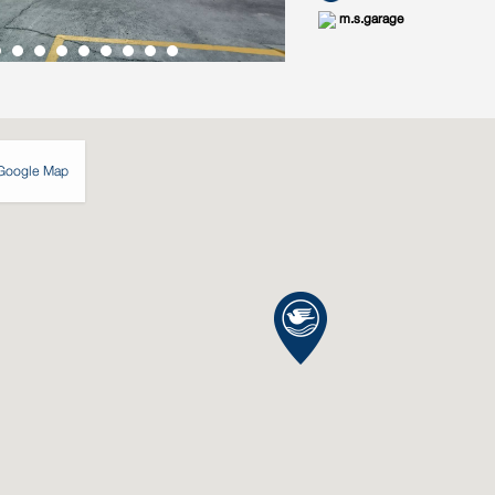
m.s.garage
Google Map