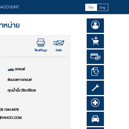
 ACCOUNT
ไทย
Eng
จำหน่าย
พิมพ์ข้อมูล
ส่งต่อ
รถยนต์
ซ่อมเฉพาะรถยนต์
คุณน้ำผึ้ง วิริยะสิริเวช
 08 1344 8478
@YAHOO.COM