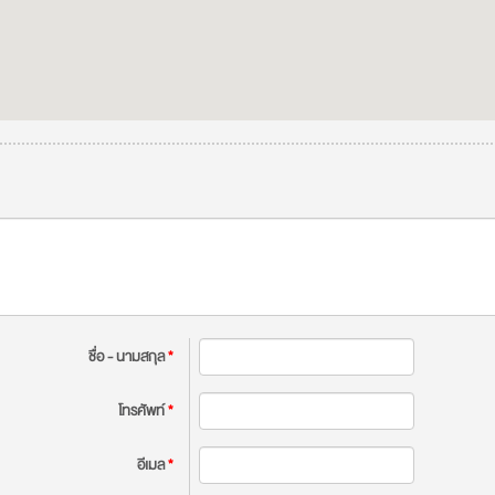
ชื่อ - นามสกุล
*
โทรศัพท์
*
อีเมล
*