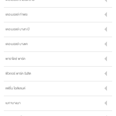
เดอะมอลล์ ท่าพระ
เดอะมอลล์ บางกะปิ
เดอะมอลล์ บางแค
พาราไดซ์ พาร์ค
ฟิวเจอร์ พาร์ค รังสิต
แฟชั่น ไอส์แลนด์
เมกาบางนา