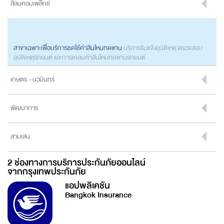
สีลมคอมเพล็กซ์
สาขาเฉพาะเพื่อบริการชดใช้ค่าสินไหมทดแทน
บริการรับแจ้งอุบัติเหตุ ตรวจสอบ
อุบัติเหตุรถยนต์ และการเคลมค่าสินไหมทดแทนรถยนต์
เกษตร - นวมินทร์
พัฒนาการ
สามเสน
2 ช่องทางการบริการประกันภัยออนไลน์
จากกรุงเทพประกันภัย
แอปพลิเคชัน
Bangkok Insurance